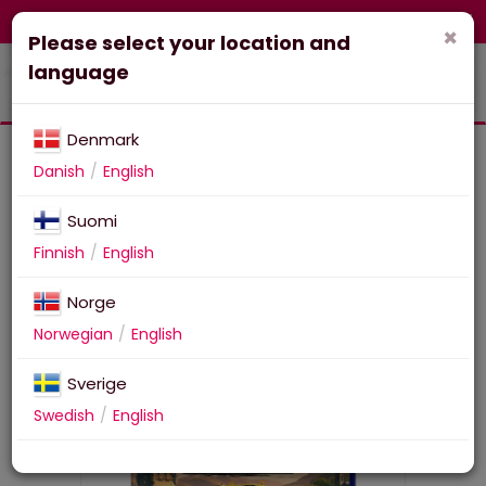
FI-fi
Corporate
Webshop
×
Please select your location and
language
Denmark
Danish
English
Suomi
Farming Simulator 25:
Finnish
English
Highlands Fishing Edition
Norge
Norwegian
English
Sverige
Swedish
English