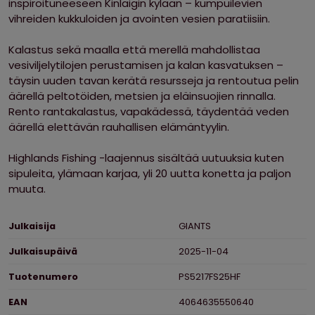
inspiroituneeseen Kinlaigin kylään – kumpuilevien
vihreiden kukkuloiden ja avointen vesien paratiisiin.
Kalastus sekä maalla että merellä mahdollistaa
vesiviljelytilojen perustamisen ja kalan kasvatuksen –
täysin uuden tavan kerätä resursseja ja rentoutua pelin
äärellä peltotöiden, metsien ja eläinsuojien rinnalla.
Rento rantakalastus, vapakädessä, täydentää veden
äärellä elettävän rauhallisen elämäntyylin.
Highlands Fishing -laajennus sisältää uutuuksia kuten
sipuleita, ylämaan karjaa, yli 20 uutta konetta ja paljon
muuta.
Ominaisuudet
Julkaisija
GIANTS
Julkaisupäivä
2025-11-04
Tuotenumero
PS5217FS25HF
EAN
4064635550640