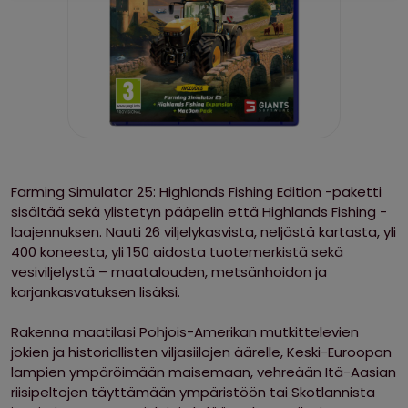
Farming Simulator 25: Highlands Fishing Edition -paketti
sisältää sekä ylistetyn pääpelin että Highlands Fishing -
laajennuksen. Nauti 26 viljelykasvista, neljästä kartasta, yli
400 koneesta, yli 150 aidosta tuotemerkistä sekä
vesiviljelystä – maatalouden, metsänhoidon ja
karjankasvatuksen lisäksi.
Rakenna maatilasi Pohjois-Amerikan mutkittelevien
jokien ja historiallisten viljasiilojen äärelle, Keski-Euroopan
lampien ympäröimään maisemaan, vehreään Itä-Aasian
riisipeltojen täyttämään ympäristöön tai Skotlannista