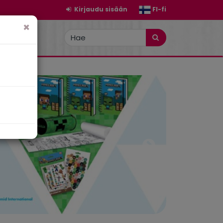
Kirjaudu sisään
FI-fi
×