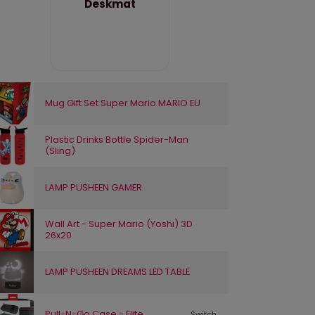
Deskmat
Mug Gift Set Super Mario MARIO EU
Plastic Drinks Bottle Spider-Man
(Sling)
LAMP PUSHEEN GAMER
Wall Art - Super Mario (Yoshi) 3D
26x20
LAMP PUSHEEN DREAMS LED TABLE
Pull-N-Go Case - Elite
Switch