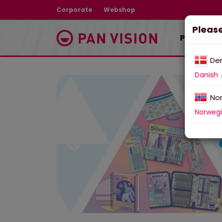
Corporate
Webshop
Please
Pelit ja t
De
Danish
No
Norweg