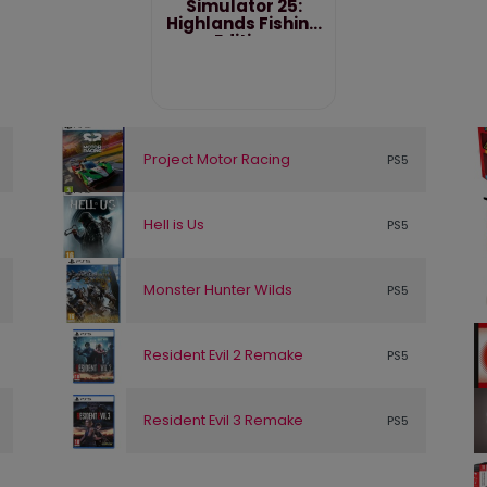
Simulator 25:
Highlands Fishing
Edition
Project Motor Racing
PS5
Hell is Us
PS5
Monster Hunter Wilds
PS5
Resident Evil 2 Remake
PS5
Resident Evil 3 Remake
PS5