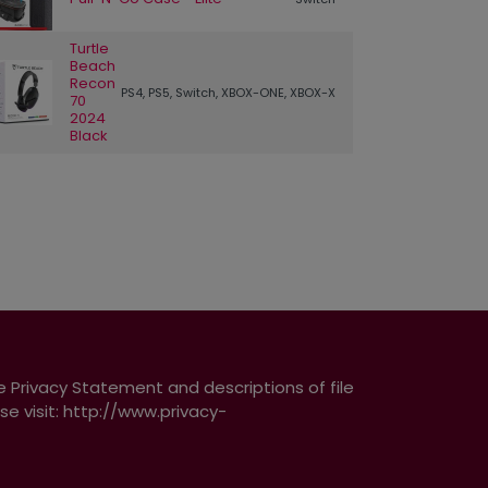
Turtle
Beach
Recon
PS4, PS5, Switch, XBOX-ONE, XBOX-X
70
2024
Black
e Privacy Statement and descriptions of file
e visit: http://www.privacy-