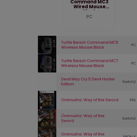
Command MC3
Wired Mouse
Black
PC
Turtle Beach Command MC5
PC
Wireless Mouse Black
Turtle Beach Command MC7
PC
Wireless Mouse Black
Devil May Cry 5 Devil Hunter
Switch2
Edition
Onimusha: Way of the Sword
PS5
Onimusha: Way of the
Switch2
Sword
Onimusha: Way of the
XBOX-X