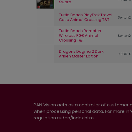
Sword
Turtle Beach PlayTrek Travel
Switch2
Case Animal Crossing T&T
Turtle Beach Rematch
Wireless RGB Animal
Switch2
Crossing T&T
Dragons Dogma 2 Dark
XBOX-X
Arisen Master Edition
PAN Vision acts as a controller of customer 
when processing personal data. For more inf
regulation.eu/en/index.htm