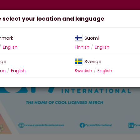
 select your location and language
arvikkeet
Support
nmark
Suomi
English
Finnish
English
rge
Sverige
ian
English
Swedish
English