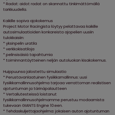
* Radat: aidot radat on skannattu tinkimättömällä
tarkkuudella.
Kaikille sopiva ajokokemus
Project Motor Racingista löytyy pelattavaa kaikille
autosimulaatioiden konkareista ajopelien uusiin
tulokkaisiin:
* yksinpelin uratila
* verkkokisatiloja
* pelinsisäisiä tapahtumia
* toiminnantäytteinen neljän autoluokan kisakokemus.
Huippuunsa jalostettu simulaatio
* Perustavanlaatuinen fysiikkamallinnus: uusi
fysiikkamallinnusohjelma tarjoaa verrattoman realistisen
ajotuntuman ja tärinäpalautteen
* Vertailutesteissä loistanut
fysiikkamallinnusohjelmamme perustuu modaamista
tukevaan GIANTS Engine 10:een.
* Tehdaskuljettajaohjelma: jokaisen auton ajotuntuman