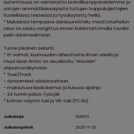
autenttisuus on varmistettu brändikumppaneidemme ja
satojen ammattilaissarjoista tuttujen huippukuljettajien
huolellisissa testeissä ja hyväksytetty heillä.
* Mukaansa tempaava äänisuunnittelu: moottoriurheilun
raivo on saatu vangittua ennen kokemattomalla tavalla
pelin äänimaailmaan.
Tunne jokainen sekunti
* G-voimat, kuumuuden aiheuttama ilman väreily ja
muut kisan ilmiöt on visualisoitu ”elävään”
ohjaamonäkymään.
* True2Track
- dynaamiset sääolosuhteet
- mukautuva kisakokemus ja kuivuva ajolinja
- 24 tunnin päivä-/yösykli
* kolmen näytön tuki ja VR-tuki (PC:llä).
Ominaisuudet
Julkaisija
GIANTS
Julkaisupäivä
2025-11-25