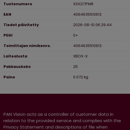
Tuotenumero
XSX217PMR
EAN
4064635510613
Tiedot päivitetty
2026-08-10 06:29:44
PEGI
0+
Toimittajan nimikenro.
4064635510613
Laitealusta
XBOX-X
Pakkauskoko
25
Paino
0.072 kg
PAN Vision acts as a controller of customer data in
relation to the provided service and complies with the
Privacy Statement and descriptions of file when