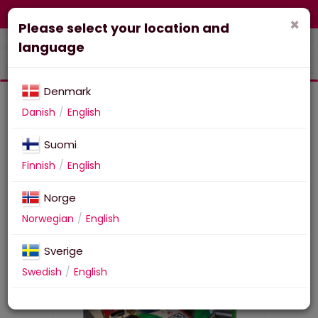
FI-fi
Corporate
Webshop
×
Please select your location and
language
Denmark
Danish
English
Suomi
Project Motor Racing
Finnish
English
Norge
Norwegian
English
Sverige
Swedish
English