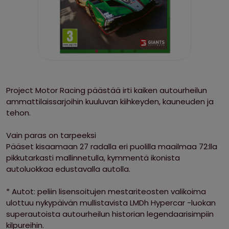
Project Motor Racing päästää irti kaiken autourheilun
ammattilaissarjoihin kuuluvan kiihkeyden, kauneuden ja
tehon.
Vain paras on tarpeeksi
Pääset kisaamaan 27 radalla eri puolilla maailmaa 72:lla
pikkutarkasti mallinnetulla, kymmentä ikonista
autoluokkaa edustavalla autolla.
* Autot: peliin lisensoitujen mestariteosten valikoima
ulottuu nykypäivän mullistavista LMDh Hypercar -luokan
superautoista autourheilun historian legendaarisimpiin
kilpureihin.