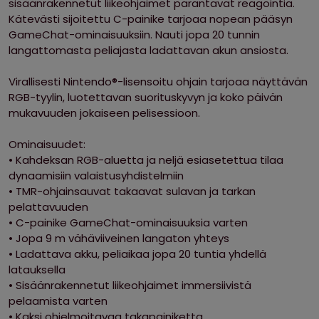
sisäänrakennetut liikeohjaimet parantavat reagointia.
Kätevästi sijoitettu C-painike tarjoaa nopean pääsyn
GameChat-ominaisuuksiin. Nauti jopa 20 tunnin
langattomasta peliajasta ladattavan akun ansiosta.
Virallisesti Nintendo®-lisensoitu ohjain tarjoaa näyttävän
RGB-tyylin, luotettavan suorituskyvyn ja koko päivän
mukavuuden jokaiseen pelisessioon.
Ominaisuudet:
• Kahdeksan RGB-aluetta ja neljä esiasetettua tilaa
dynaamisiin valaistusyhdistelmiin
• TMR-ohjainsauvat takaavat sulavan ja tarkan
pelattavuuden
• C-painike GameChat-ominaisuuksia varten
• Jopa 9 m vähäviiveinen langaton yhteys
• Ladattava akku, peliaikaa jopa 20 tuntia yhdellä
latauksella
• Sisäänrakennetut liikeohjaimet immersiivistä
pelaamista varten
• Kaksi ohjelmoitavaa takapainiketta