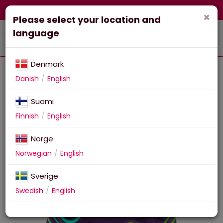
FI-fi
Corporate
Webshop
×
Please select your location and
language
Denmark
Danish
English
Suomi
Turtle Beach Afterglow
Finnish
English
Wave Wireless - Purple
Norge
Norwegian
English
Sverige
Swedish
English