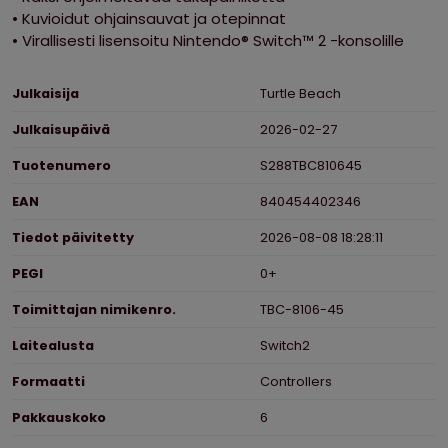
• Kuvioidut ohjainsauvat ja otepinnat
• Virallisesti lisensoitu Nintendo® Switch™ 2 -konsolille
Ominaisuudet
Julkaisija
Turtle Beach
Julkaisupäivä
2026-02-27
Tuotenumero
S288TBC810645
EAN
840454402346
Tiedot päivitetty
2026-08-08 18:28:11
PEGI
0+
Toimittajan nimikenro.
TBC-8106-45
Laitealusta
Switch2
Formaatti
Controllers
Pakkauskoko
6