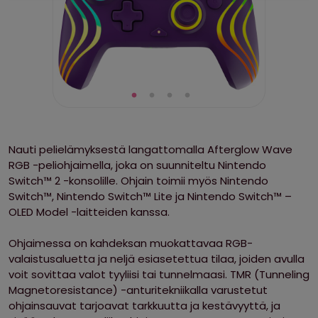
Nauti pelielämyksestä langattomalla Afterglow Wave
RGB -peliohjaimella, joka on suunniteltu Nintendo
Switch™ 2 -konsolille. Ohjain toimii myös Nintendo
Switch™, Nintendo Switch™ Lite ja Nintendo Switch™ –
OLED Model -laitteiden kanssa.
Ohjaimessa on kahdeksan muokattavaa RGB-
valaistusaluetta ja neljä esiasetettua tilaa, joiden avulla
voit sovittaa valot tyyliisi tai tunnelmaasi. TMR (Tunneling
Magnetoresistance) -anturitekniikalla varustetut
ohjainsauvat tarjoavat tarkkuutta ja kestävyyttä, ja