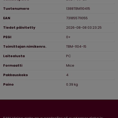
Tuotenumero
1388TBM110415
EAN
731855711055
Tiedot päivitetty
2026-08-08 03:23:25
PEGI
0+
Toimittajan nimikenro.
TBM-1104-15
Laitealusta
PC
Formaatti
Mice
Pakkauskoko
4
Paino
0.39 kg