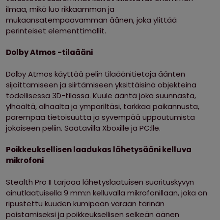
ilmaa, mikä luo rikkaamman ja
mukaansatempaavamman äänen, joka ylittää
perinteiset elementtimallit.
Dolby Atmos -tilaääni
Dolby Atmos käyttää pelin tilaäänitietoja äänten
sijoittamiseen ja siirtämiseen yksittäisinä objekteina
todellisessa 3D-tilassa. Kuule ääntä joka suunnasta,
ylhäältä, alhaalta ja ympäriltäsi, tarkkaa paikannusta,
parempaa tietoisuutta ja syvempää uppoutumista
jokaiseen peliin. Saatavilla Xboxille ja PC:lle.
Poikkeuksellisen laadukas lähetysääni kelluva
mikrofoni
Stealth Pro II tarjoaa lähetyslaatuisen suorituskyvyn
ainutlaatuisella 9 mm:n kelluvalla mikrofonillaan, joka on
ripustettu kuuden kumipään varaan tärinän
poistamiseksi ja poikkeuksellisen selkeän äänen