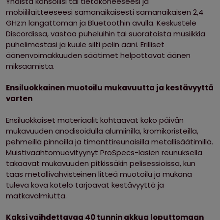
Yhdistä konsoliisi tai tietokoneeseesi ja
mobiililaitteeseesi samanaikaisesti samanaikaisen 2,4
GHz:n langattoman ja Bluetoothin avulla. Keskustele
Discordissa, vastaa puheluihin tai suoratoista musiikkia
puhelimestasi ja kuule silti pelin ääni. Erilliset
äänenvoimakkuuden säätimet helpottavat äänen
miksaamista.
Ensiluokkainen muotoilu mukavuutta ja kestävyyttä
varten
Ensiluokkaiset materiaalit kohtaavat koko päivän
mukavuuden anodisoidulla alumiinilla, kromikoristeilla,
pehmeillä pinnoilla ja timanttireunaisilla metallisäätimillä.
Muistivaahtomuovityynyt ProSpecs-lasien reunuksella
takaavat mukavuuden pitkissäkin pelisessioissa, kun
taas metallivahvisteinen litteä muotoilu ja mukana
tuleva kova kotelo tarjoavat kestävyyttä ja
matkavalmiutta.
Kaksi vaihdettavaa 40 tunnin akkua loputtomaan