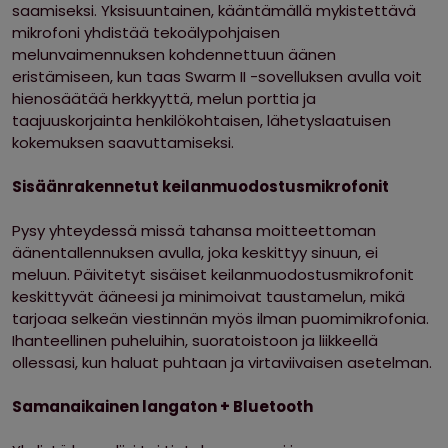
saamiseksi. Yksisuuntainen, kääntämällä mykistettävä
mikrofoni yhdistää tekoälypohjaisen
melunvaimennuksen kohdennettuun äänen
eristämiseen, kun taas Swarm II -sovelluksen avulla voit
hienosäätää herkkyyttä, melun porttia ja
taajuuskorjainta henkilökohtaisen, lähetyslaatuisen
kokemuksen saavuttamiseksi.
Sisäänrakennetut keilanmuodostusmikrofonit
Pysy yhteydessä missä tahansa moitteettoman
äänentallennuksen avulla, joka keskittyy sinuun, ei
meluun. Päivitetyt sisäiset keilanmuodostusmikrofonit
keskittyvät ääneesi ja minimoivat taustamelun, mikä
tarjoaa selkeän viestinnän myös ilman puomimikrofonia.
Ihanteellinen puheluihin, suoratoistoon ja liikkeellä
ollessasi, kun haluat puhtaan ja virtaviivaisen asetelman.
Samanaikainen langaton + Bluetooth