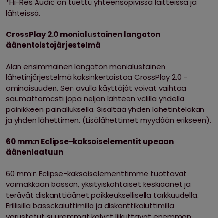
*Hi-Res Audio on tuettu yhteensopivissa laitteissa ja
lähteissä.
CrossPlay 2.0 monialustainen langaton
äänentoistojärjestelmä
Alan ensimmäinen langaton monialustainen
lähetinjärjestelmä kaksinkertaistaa CrossPlay 2.0 -
ominaisuuden. Sen avulla käyttäjät voivat vaihtaa
saumattomasti jopa neljän lähteen välillä yhdellä
painikkeen painalluksella. Sisältää yhden lähetintelakan
ja yhden lähettimen. (Lisälähettimet myydään erikseen).
60 mm:n Eclipse-kaksoiselementit upeaan
äänenlaatuun
60 mm:n Eclipse-kaksoiselementtimme tuottavat
voimakkaan basson, yksityiskohtaiset keskiäänet ja
terävät diskanttiäänet poikkeuksellisella tarkkuudella.
Erillisillä bassokaiuttimilla ja diskanttikaiuttimilla
varustetut suuremmat kalvot liikuttavat enemmän