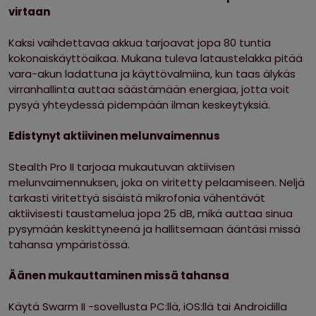
virtaan
Kaksi vaihdettavaa akkua tarjoavat jopa 80 tuntia
kokonaiskäyttöaikaa. Mukana tuleva lataustelakka pitää
vara-akun ladattuna ja käyttövalmiina, kun taas älykäs
virranhallinta auttaa säästämään energiaa, jotta voit
pysyä yhteydessä pidempään ilman keskeytyksiä.
Edistynyt aktiivinen melunvaimennus
Stealth Pro II tarjoaa mukautuvan aktiivisen
melunvaimennuksen, joka on viritetty pelaamiseen. Neljä
tarkasti viritettyä sisäistä mikrofonia vähentävät
aktiivisesti taustamelua jopa 25 dB, mikä auttaa sinua
pysymään keskittyneenä ja hallitsemaan ääntäsi missä
tahansa ympäristössä.
Äänen mukauttaminen missä tahansa
Käytä Swarm II -sovellusta PC:llä, iOS:llä tai Androidilla