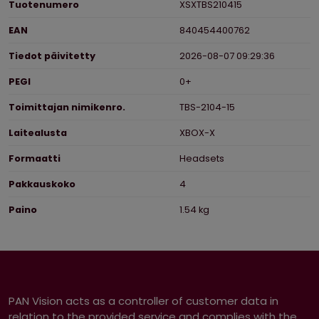
Tuotenumero
XSXTBS210415
EAN
840454400762
Tiedot päivitetty
2026-08-07 09:29:36
PEGI
0+
Toimittajan nimikenro.
TBS-2104-15
Laitealusta
XBOX-X
Formaatti
Headsets
Pakkauskoko
4
Paino
1.54 kg
PAN Vision acts as a controller of customer data in
relation to the provided service and complies with the