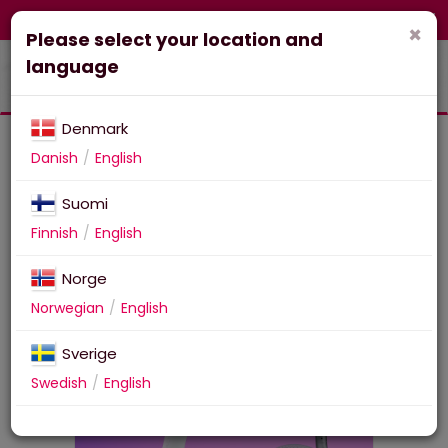
FI-fi
Corporate
Webshop
×
Please select your location and
language
Denmark
Danish
English
Suomi
Turtle Beach Stealth Pro II
Finnish
English
XB White
Norge
Norwegian
English
Sverige
Swedish
English