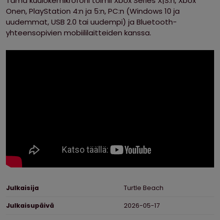
Tämä kuulokemikrofoni toimii Xbox Series X|S:n, Xbox
Onen, PlayStation 4:n ja 5:n, PC:n (Windows 10 ja
uudemmat, USB 2.0 tai uudempi) ja Bluetooth-
yhteensopivien mobiililaitteiden kanssa.
Ominaisuudet
Julkaisija
Turtle Beach
Julkaisupäivä
2026-05-17