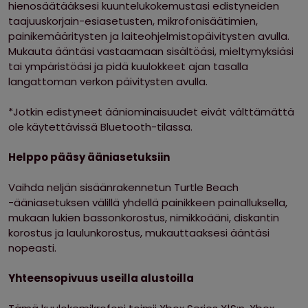
hienosäätääksesi kuuntelukokemustasi edistyneiden
taajuuskorjain-esiasetusten, mikrofonisäätimien,
painikemääritysten ja laiteohjelmistopäivitysten avulla.
Mukauta ääntäsi vastaamaan sisältöäsi, mieltymyksiäsi
tai ympäristöäsi ja pidä kuulokkeet ajan tasalla
langattoman verkon päivitysten avulla.
*Jotkin edistyneet ääniominaisuudet eivät välttämättä
ole käytettävissä Bluetooth-tilassa.
Helppo pääsy ääniasetuksiin
Vaihda neljän sisäänrakennetun Turtle Beach
-ääniasetuksen välillä yhdellä painikkeen painalluksella,
mukaan lukien bassonkorostus, nimikkoääni, diskantin
korostus ja laulunkorostus, mukauttaaksesi ääntäsi
nopeasti.
Yhteensopivuus useilla alustoilla